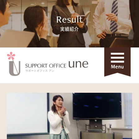
Result
Profile
実績紹介
プロフィール
Ability
UNEにできること
Results
実績紹介
サポートオフィス アン
Report
活動報告
Q&A
よくある質問
Contact
お問合わせ
Home
ホーム